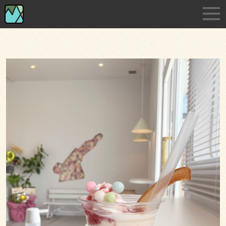
Skip
淡路島の小さな印刷・デザイン事務所です
to
the
content