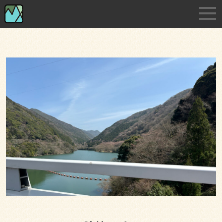
Skip
淡路島の小さな印刷・デザイン事務所です
to
the
content