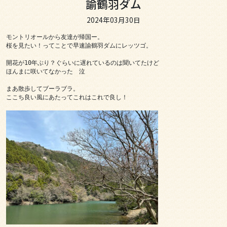
諭鶴羽ダム
2024年03月30日
モントリオールから友達が帰国ー。

桜を見たい！ってことで早速諭鶴羽ダムにレッツゴ。

開花が10年ぶり？ぐらいに遅れているのは聞いてたけど

ほんまに咲いてなかった　泣

まあ散歩してブーラブラ。

ここち良い風にあたってこれはこれで良し！
