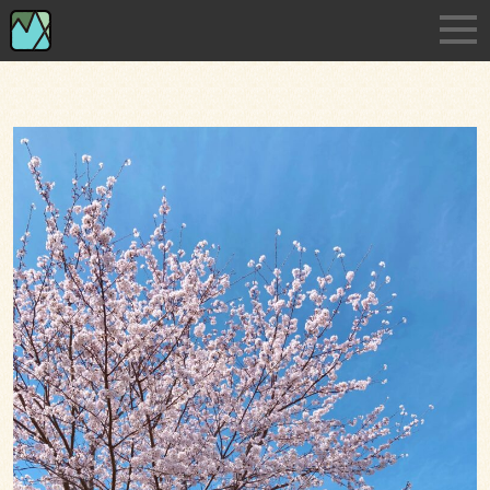
Skip
淡路島の小さな印刷・デザイン事務所です
to
the
content