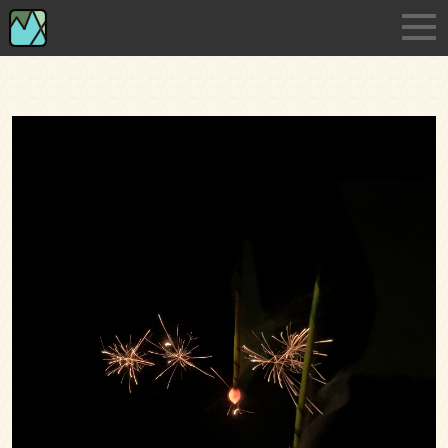
Skip
淡路島の小さな印刷・デザイン事務所です
to
the
content