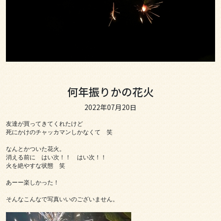
何年振りかの花火
2022年07月20日
友達が買ってきてくれたけど

死にかけのチャッカマンしかなくて　笑

なんとかついた花火。

消える前に　はい次！！　はい次！！

火を絶やすな状態　笑

あーー楽しかった！

そんなこんなで写真いいのございません。
