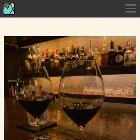
Skip
淡路島の小さな印刷・デザイン事務所です
to
the
content